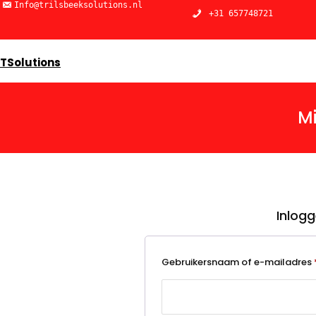
Ga
Info@trilsbeeksolutions.nl
+31 657748721
naar
de
inhoud
TSolutions
Mi
Inlog
Gebruikersnaam of e-mailadres