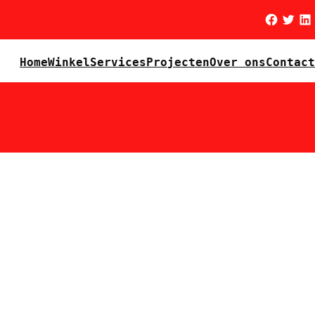
Facebook
Twitter
LinkedIn
Home
Winkel
Services
Projecten
Over ons
Contact